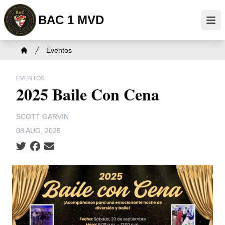
Skip
BAC 1 MVD
to
Ope
main
content
Breadcrumb
Eventos
Home
EVENTOS
2025 Baile Con Cena
SCOTT GARVIN
08 AUG, 2025
Social share icons