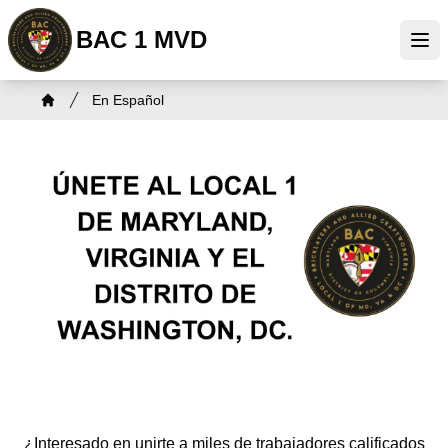
Skip
BAC 1 MVD
to
Ope
main
content
Breadcrumb
En Español
Home
¿Interesado en unirte a miles de trabajadores calificados