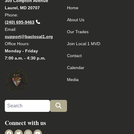
305 Compton Avenue
Laurel, MD 20707
Home
Phone:
About Us
(240) 695-9463
Email:
Our Trades
support@baclocal1.org
Office Hours:
Join Local 1 MVD
Monday - Friday
Contact
7:00 a.m. - 4:30 p.m.
Calendar
Media
Search site
Search
Connect with us
Facebook
Twitter
Instagram
Youtube